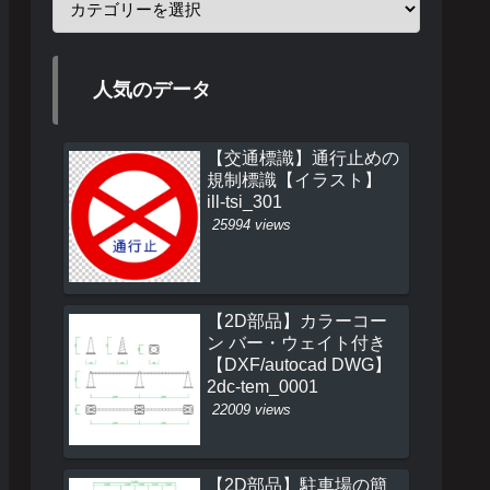
人気のデータ
【交通標識】通行止めの
規制標識【イラスト】
ill-tsi_301
25994 views
【2D部品】カラーコー
ン バー・ウェイト付き
【DXF/autocad DWG】
2dc-tem_0001
22009 views
【2D部品】駐車場の簡