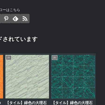
ローはこちら
ドされています
2D
2D
の
【タイル】緑色の大理石
【タイル】緑色の大理石