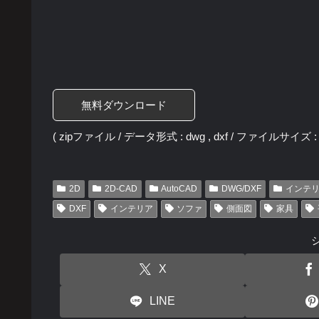
無料ダウンロード
( zipファイル / データ形式 : dwg , dxf / ファイルサイズ : 2
2D
2D-CAD
AutoCAD
DWG/DXF
インテ
DXF
インテリア
ソファ
側面図
家具
X
LINE