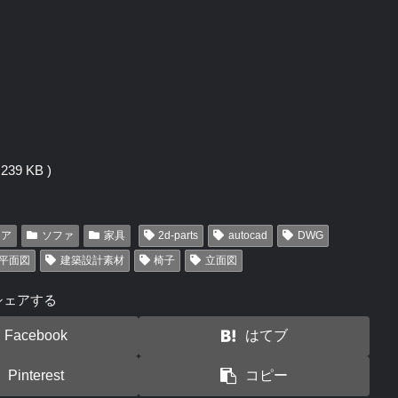
39 KB )
リア
ソファ
家具
2d-parts
autocad
DWG
平面図
建築設計素材
椅子
立面図
シェアする
Facebook
はてブ
Pinterest
コピー