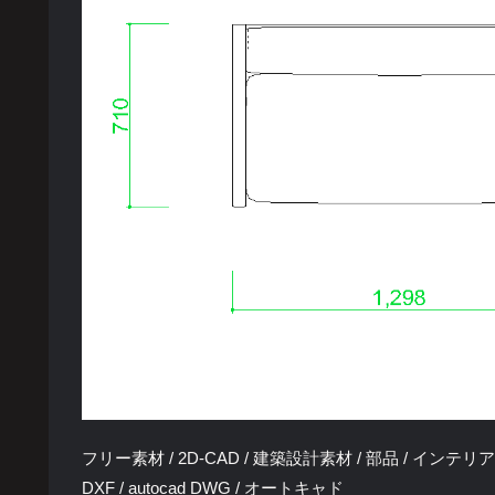
フリー素材 / 2D-CAD / 建築設計素材 / 部品 / インテリア
DXF / autocad DWG / オートキャド