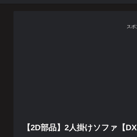
スポ
【2D部品】2人掛けソファ【DXF/aut