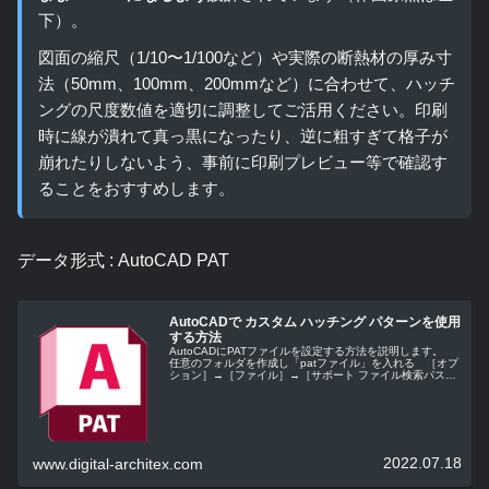
下）。
図面の縮尺（1/10〜1/100など）や実際の断熱材の厚み寸
法（50mm、100mm、200mmなど）に合わせて、ハッチ
ングの尺度数値を適切に調整してご活用ください。印刷
時に線が潰れて真っ黒になったり、逆に粗すぎて格子が
崩れたりしないよう、事前に印刷プレビュー等で確認す
ることをおすすめします。
データ形式 : AutoCAD PAT
AutoCADで カスタム ハッチング パターンを使用
する方法
AutoCADにPATファイルを設定する方法を説明します。
任意のフォルダを作成し「patファイル」を入れる ［オプ
ション］→［ファイル］→［サポート ファイル検索パス］
→［追加］
2022.07.18
www.digital-architex.com