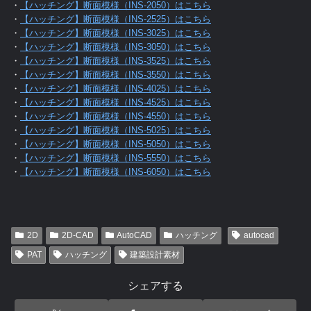
・
【ハッチング】断面模様（INS-2050）はこちら
・
【ハッチング】断面模様（INS-2525）はこちら
・
【ハッチング】断面模様（INS-3025）はこちら
・
【ハッチング】断面模様（INS-3050）はこちら
・
【ハッチング】断面模様（INS-3525）はこちら
・
【ハッチング】断面模様（INS-3550）はこちら
・
【ハッチング】断面模様（INS-4025）はこちら
・
【ハッチング】断面模様（INS-4525）はこちら
・
【ハッチング】断面模様（INS-4550）はこちら
・
【ハッチング】断面模様（INS-5025）はこちら
・
【ハッチング】断面模様（INS-5050）はこちら
・
【ハッチング】断面模様（INS-5550）はこちら
・
【ハッチング】断面模様（INS-6050）はこちら
2D
2D-CAD
AutoCAD
ハッチング
autocad
PAT
ハッチング
建築設計素材
シェアする