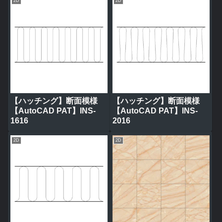
2D
2D
【ハッチング】断面模様
【ハッチング】断面模様
【AutoCAD PAT】INS-
【AutoCAD PAT】INS-
1616
2016
2D
2D