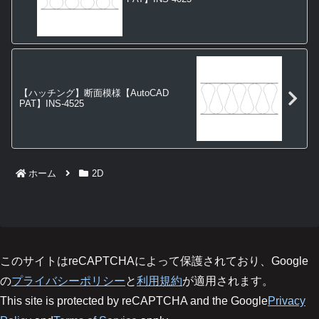
【ハッチング】断面模様【AutoCAD
PAT】INS-4525
ホーム
2D
このサイトはreCAPTCHAによって保護されており、Google
の
プライバシーポリシー
と
利用規約
が適用されます。
This site is protected by reCAPTCHA and the Google
Privacy