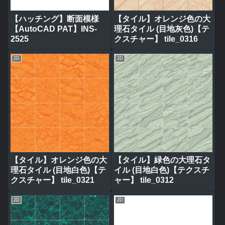
【ハッチング】断面模様
【タイル】オレンジ色の大
【AutoCAD PAT】INS-
理石タイル (目地灰色)【テ
2525
クスチャー】 tile_0316
2D
2D
【タイル】オレンジ色の大
【タイル】緑色の大理石タ
理石タイル (目地白色)【テ
イル (目地白色)【テクスチ
クスチャー】 tile_0321
ャー】 tile_0312
2D
2D