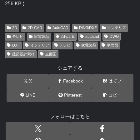
256 KB )
2D
2D-CAD
AutoCAD
DWG/DXF
インテリア
テレビ
家電製品
2d-parts
autocad
DWG
DXF
インテリア
テレビ
家電製品
平面図
建築設計素材
立面図
シェアする
X
Facebook
はてブ
LINE
Pinterest
コピー
フォローはこちら