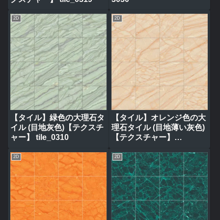
2D
2D
【タイル】緑色の大理石タ
【タイル】オレンジ色の大
イル (目地灰色)【テクスチ
理石タイル (目地薄い灰色)
ャー】 tile_0310
【テクスチャー】
tile_0317
2D
2D