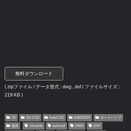
無料ダウンロード
( zipファイル / データ形式 : dwg , dxf / ファイルサイズ :
219 KB )
2D
2D-CAD
AutoCAD
DWG/DXF
ガードパイプ
道路
2d-parts
autocad
DWG
DXF