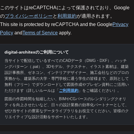
このサイトはreCAPTCHAによって保護されており、Google
の
プライバシーポリシー
と
利用規約
が適用されます。
This site is protected by reCAPTCHA and the Google
Privacy
Policy
and
Terms of Service
apply.
digital-architexのご利用について
当サイトで配信しているすべてのCADデータ（DWG・DXF）、ハッチ
ングパターン（.pat）、3Dモデル、テクスチャ、イラスト素材は、建築
設計事務所、ゼネコン、インテリアデザイナー、施工会社などのプロの
実務から、建築系の大学・専門学校に通う学生の皆様まで、原則として
無料（フリー）でダウンロードして図面作成やプレゼン資料にご活用い
ただけます（詳しいルールは「
ご利用規約
」をご確認ください）。
図面の作図時間を短縮したい、BIMやCGパースのレンダリングクオリ
ティを向上させたいなど、日々の設計業務の効率化パートナーとして、
ぜひ当サイトの豊富なデータライブラリをお役立てください。皆様のク
リエイティブな設計活動をサポートいたします。