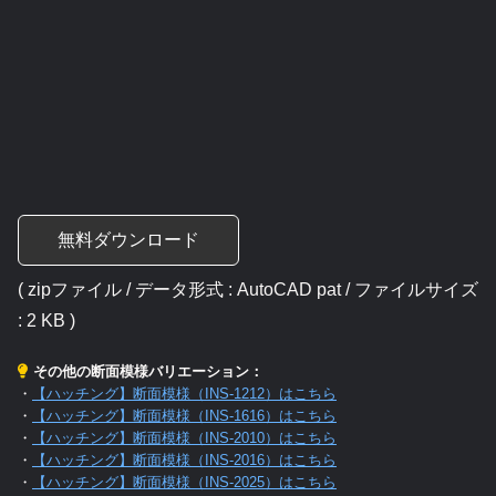
無料ダウンロード
( zipファイル / データ形式 : AutoCAD pat / ファイルサイズ
: 2 KB )
その他の断面模様バリエーション：
・
【ハッチング】断面模様（INS-1212）はこちら
・
【ハッチング】断面模様（INS-1616）はこちら
・
【ハッチング】断面模様（INS-2010）はこちら
・
【ハッチング】断面模様（INS-2016）はこちら
・
【ハッチング】断面模様（INS-2025）はこちら