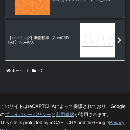
【ハッチング】断面模様【AutoCAD
PAT】INS-4050
ホーム
2D
このサイトはreCAPTCHAによって保護されており、Google
の
プライバシーポリシー
と
利用規約
が適用されます。
This site is protected by reCAPTCHA and the Google
Privacy