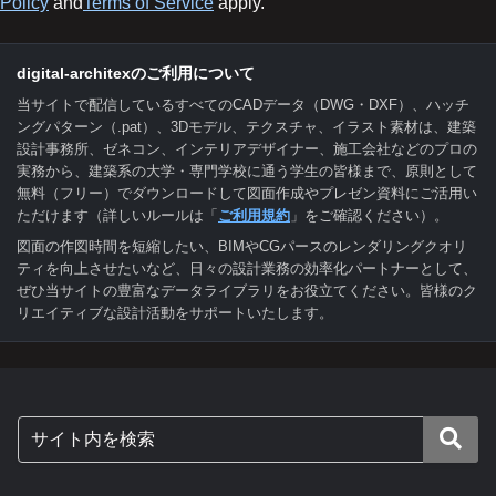
Policy
and
Terms of Service
apply.
digital-architexのご利用について
当サイトで配信しているすべてのCADデータ（DWG・DXF）、ハッチ
ングパターン（.pat）、3Dモデル、テクスチャ、イラスト素材は、建築
設計事務所、ゼネコン、インテリアデザイナー、施工会社などのプロの
実務から、建築系の大学・専門学校に通う学生の皆様まで、原則として
無料（フリー）でダウンロードして図面作成やプレゼン資料にご活用い
ただけます（詳しいルールは「
ご利用規約
」をご確認ください）。
図面の作図時間を短縮したい、BIMやCGパースのレンダリングクオリ
ティを向上させたいなど、日々の設計業務の効率化パートナーとして、
ぜひ当サイトの豊富なデータライブラリをお役立てください。皆様のク
リエイティブな設計活動をサポートいたします。