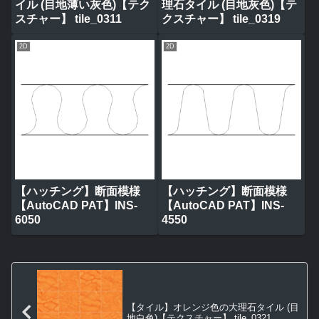
イル (目地薄い灰色)【テク
理石タイル (目地灰色)【テ
スチャー】 tile_0311
クスチャー】 tile_0319
2D
2D
【ハッチング】断面模様
【ハッチング】断面模様
【AutoCAD PAT】INS-
【AutoCAD PAT】INS-
6050
4550
【タイル】オレンジ色の大理石タイル (目
地白色)【テクスチャー】 tile_0321