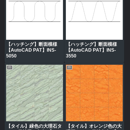
【ハッチング】断面模様
【ハッチング】断面模様
【AutoCAD PAT】INS-
【AutoCAD PAT】INS-
5050
3550
2D
2D
【タイル】緑色の大理石タ
【タイル】オレンジ色の大