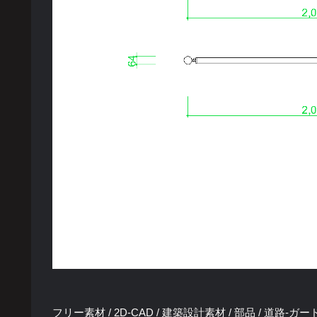
フリー素材 / 2D-CAD / 建築設計素材 / 部品 / 道路-ガードパイ