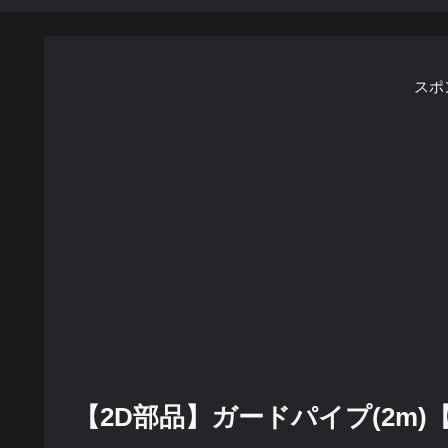
スポ
【2D部品】ガードパイプ(2m)【DXF/