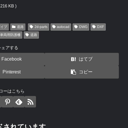
16 KB )
パイプ
道路
2d-parts
autocad
DWG
DXF
車両用防護柵
道路
シェアする
Facebook
はてブ
Pinterest
コピー
ローはこちら
ドされています