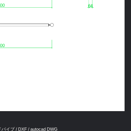
プ / DXF / autocad DWG