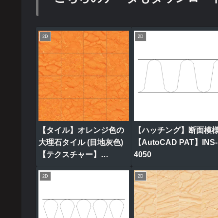
2D
2D
【タイル】オレンジ色の
【ハッチング】断面模
大理石タイル (目地灰色)
【AutoCAD PAT】INS-
【テクスチャー】
4050
tile_0319
2D
2D