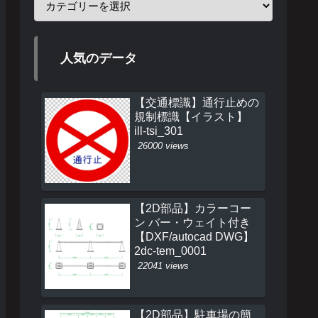
人気のデータ
【交通標識】通行止めの
規制標識【イラスト】
ill-tsi_301
26000 views
【2D部品】カラーコー
ン バー・ウェイト付き
【DXF/autocad DWG】
2dc-tem_0001
22041 views
【2D部品】駐車場の簡