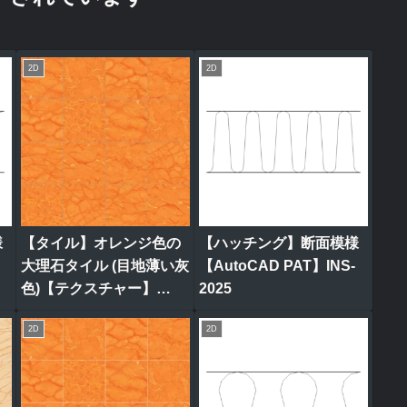
2D
2D
様
【タイル】オレンジ色の
【ハッチング】断面模様
大理石タイル (目地薄い灰
【AutoCAD PAT】INS-
色)【テクスチャー】
2025
tile_0320
2D
2D