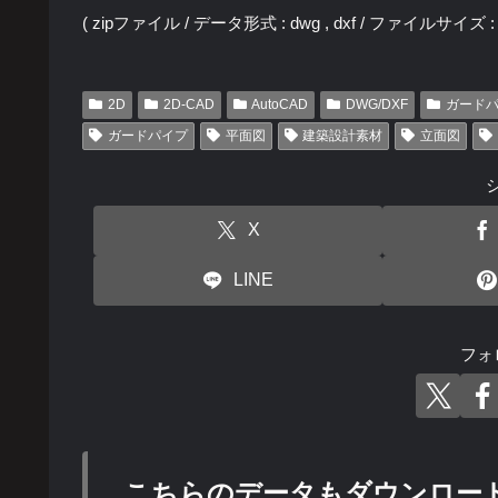
( zipファイル / データ形式 : dwg , dxf / ファイルサイズ : 2
2D
2D-CAD
AutoCAD
DWG/DXF
ガード
ガードパイプ
平面図
建築設計素材
立面図
X
LINE
フォ
こちらのデータもダウンロー