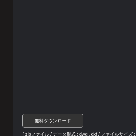
無料ダウンロード
( zipファイル / データ形式 : dwg , dxf / ファイルサイズ : 2