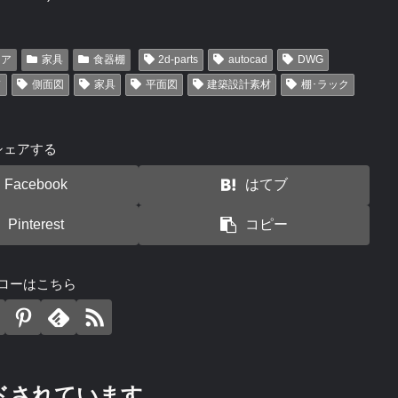
リア
家具
食器棚
2d-parts
autocad
DWG
ド
側面図
家具
平面図
建築設計素材
棚･ラック
シェアする
Facebook
はてブ
Pinterest
コピー
ローはこちら
ドされています