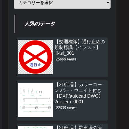
人気のデータ
【交通標識】通行止めの
規制標識【イラスト】
ill-tsi_301
25998 views
【2D部品】カラーコー
ン バー・ウェイト付き
【DXF/autocad DWG】
2dc-tem_0001
22039 views
【2D部品】駐車場の簡