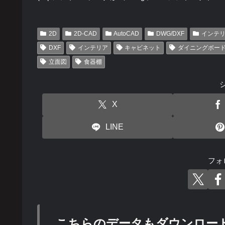
2D
2D-CAD
AutoCAD
DWG/DXF
インテ
DXF
インテリア
キャビネット
ダイニングボー
立面図
食器棚
X
LINE
フォ
こちらのデータもダウンロー