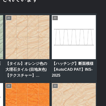
2D
2D
石
【タイル】オレンジ色の
【ハッチング】断面模様
ク
大理石タイル (目地灰色)
【AutoCAD PAT】INS-
【テクスチャー】
2025
tile_0316
2D
2D