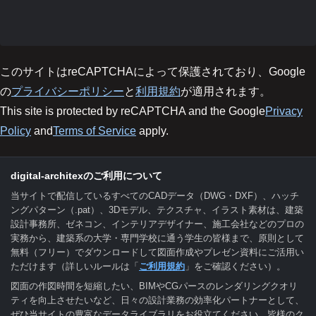
このサイトはreCAPTCHAによって保護されており、Google
の
プライバシーポリシー
と
利用規約
が適用されます。
This site is protected by reCAPTCHA and the Google
Privacy
Policy
and
Terms of Service
apply.
digital-architexのご利用について
当サイトで配信しているすべてのCADデータ（DWG・DXF）、ハッチ
ングパターン（.pat）、3Dモデル、テクスチャ、イラスト素材は、建築
設計事務所、ゼネコン、インテリアデザイナー、施工会社などのプロの
実務から、建築系の大学・専門学校に通う学生の皆様まで、原則として
無料（フリー）でダウンロードして図面作成やプレゼン資料にご活用い
ただけます（詳しいルールは「
ご利用規約
」をご確認ください）。
図面の作図時間を短縮したい、BIMやCGパースのレンダリングクオリ
ティを向上させたいなど、日々の設計業務の効率化パートナーとして、
ぜひ当サイトの豊富なデータライブラリをお役立てください。皆様のク