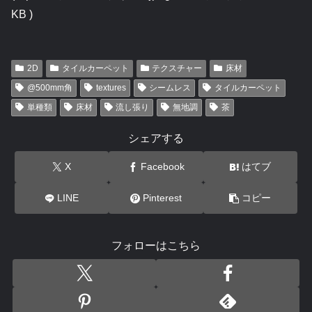
KB )
2D
タイルカーペット
テクスチャー
床材
@500mm角
textures
シームレス
タイルカーペット
単種類
床材
流し張り
無地調
茶
シェアする
X
Facebook
はてブ
LINE
Pinterest
コピー
フォローはこちら