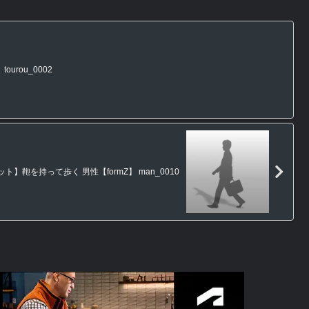
urou_0002
ト】鞄を持って歩く 男性【formZ】 man_0010