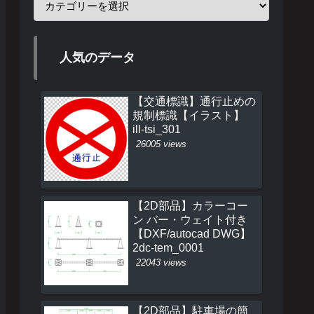
人気のデータ
【交通標識】通行止めの
規制標識【イラスト】
ill-tsi_301
26005 views
【2D部品】カラーコー
ン バー・ウェイト付き
【DXF/autocad DWG】
2dc-tem_0001
22043 views
【2D部品】駐車場の簡