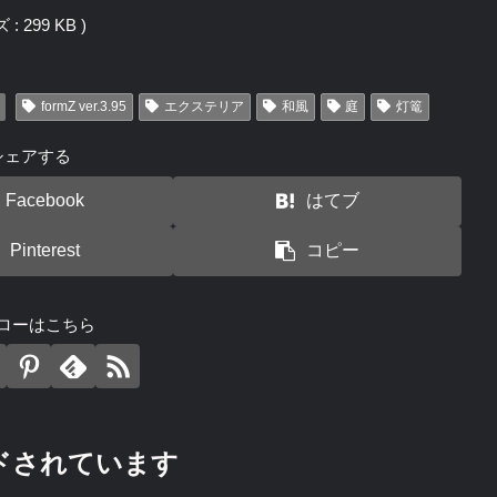
 299 KB )
formZ ver.3.95
エクステリア
和風
庭
灯篭
シェアする
Facebook
はてブ
Pinterest
コピー
ローはこちら
ドされています