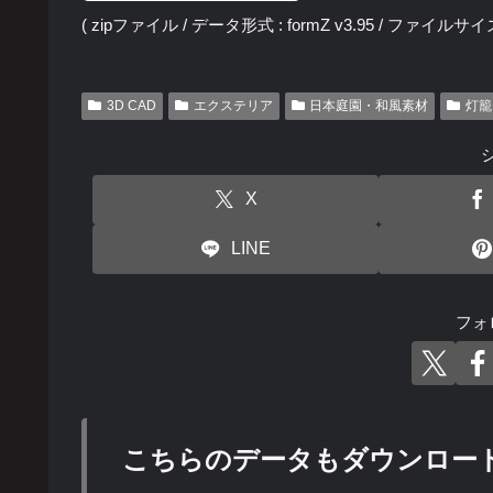
( zipファイル / データ形式 : formZ v3.95 / ファイルサイズ :
3D CAD
エクステリア
日本庭園・和風素材
灯籠
X
LINE
フォ
こちらのデータもダウンロー