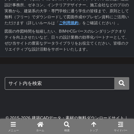
設計事務所、ゼネコン、インテリアデザイナー、施工会社などのプロの
実務から、建築系の大学・専門学校に通う学生の皆様まで、原則として
無料（フリー）でダウンロードして図面作成やプレゼン資料にご活用い
ただけます（詳しいルールは「
ご利用規約
」をご確認ください）。
図面の作図時間を短縮したい、BIMやCGパースのレンダリングクオリ
ティを向上させたいなど、日々の設計業務の効率化パートナーとして、
ぜひ当サイトの豊富なデータライブラリをお役立てください。皆様のク
リエイティブな設計活動をサポートいたします。
© 2015-2026 建築CADデータ・素材の無料ダウンロードサイト｜
digital-architex.
メニュー
ホーム
検索
トップ
サイドバー