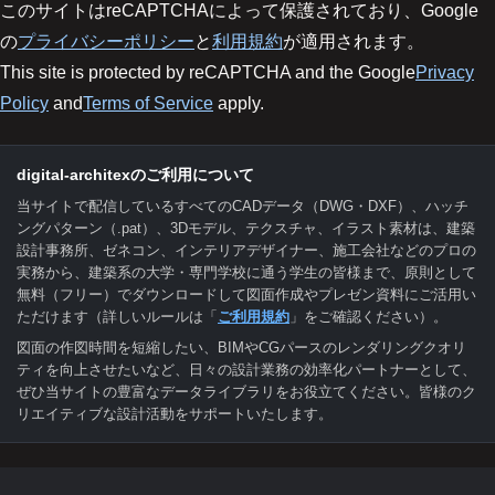
このサイトはreCAPTCHAによって保護されており、Google
の
プライバシーポリシー
と
利用規約
が適用されます。
This site is protected by reCAPTCHA and the Google
Privacy
Policy
and
Terms of Service
apply.
digital-architexのご利用について
当サイトで配信しているすべてのCADデータ（DWG・DXF）、ハッチ
ングパターン（.pat）、3Dモデル、テクスチャ、イラスト素材は、建築
設計事務所、ゼネコン、インテリアデザイナー、施工会社などのプロの
実務から、建築系の大学・専門学校に通う学生の皆様まで、原則として
無料（フリー）でダウンロードして図面作成やプレゼン資料にご活用い
ただけます（詳しいルールは「
ご利用規約
」をご確認ください）。
図面の作図時間を短縮したい、BIMやCGパースのレンダリングクオリ
ティを向上させたいなど、日々の設計業務の効率化パートナーとして、
ぜひ当サイトの豊富なデータライブラリをお役立てください。皆様のク
リエイティブな設計活動をサポートいたします。