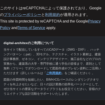
このサイトはreCAPTCHAによって保護されており、Google
の
プライバシーポリシー
と
利用規約
が適用されます。
This site is protected by reCAPTCHA and the Google
Privacy
Policy
and
Terms of Service
apply.
digital-architexのご利用について
当サイトで配信しているすべてのCADデータ（DWG・DXF）、ハッチ
ングパターン（.pat）、3Dモデル、テクスチャ、イラスト素材は、建築
設計事務所、ゼネコン、インテリアデザイナー、施工会社などのプロの
実務から、建築系の大学・専門学校に通う学生の皆様まで、原則として
無料（フリー）でダウンロードして図面作成やプレゼン資料にご活用い
ただけます（詳しいルールは「
ご利用規約
」をご確認ください）。
図面の作図時間を短縮したい、BIMやCGパースのレンダリングクオリ
ティを向上させたいなど、日々の設計業務の効率化パートナーとして、
ぜひ当サイトの豊富なデータライブラリをお役立てください。皆様のク
リエイティブな設計活動をサポートいたします。