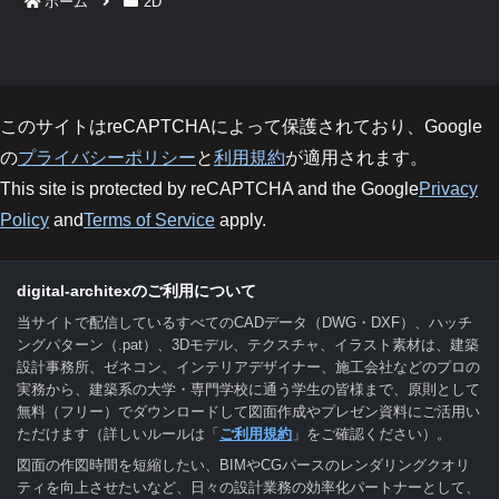
ホーム
2D
このサイトはreCAPTCHAによって保護されており、Google
の
プライバシーポリシー
と
利用規約
が適用されます。
This site is protected by reCAPTCHA and the Google
Privacy
Policy
and
Terms of Service
apply.
digital-architexのご利用について
当サイトで配信しているすべてのCADデータ（DWG・DXF）、ハッチ
ングパターン（.pat）、3Dモデル、テクスチャ、イラスト素材は、建築
設計事務所、ゼネコン、インテリアデザイナー、施工会社などのプロの
実務から、建築系の大学・専門学校に通う学生の皆様まで、原則として
無料（フリー）でダウンロードして図面作成やプレゼン資料にご活用い
ただけます（詳しいルールは「
ご利用規約
」をご確認ください）。
図面の作図時間を短縮したい、BIMやCGパースのレンダリングクオリ
ティを向上させたいなど、日々の設計業務の効率化パートナーとして、