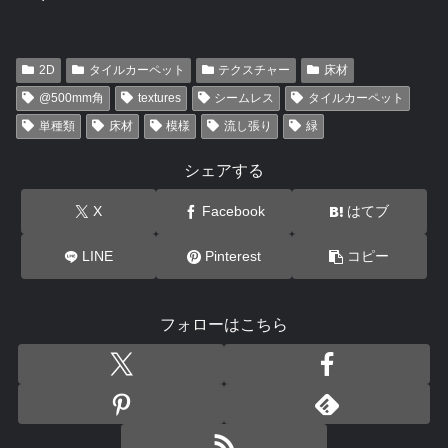
2D
タイルカーペット
テクスチャー
床材
@500mm角
textures
シームレス
タイルカーペット
単種類
床材
模様
流し張り
緑
シェアする
X
Facebook
はてブ
LINE
Pinterest
コピー
フォローはこちら