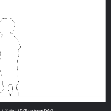
 子供 / DXF / autocad DWG