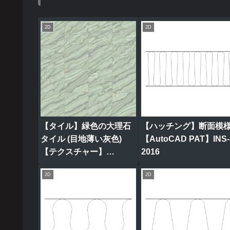
2D
2D
【タイル】緑色の大理石
【ハッチング】断面模
タイル (目地薄い灰色)
【AutoCAD PAT】INS-
【テクスチャー】
2016
tile_0311
2D
2D