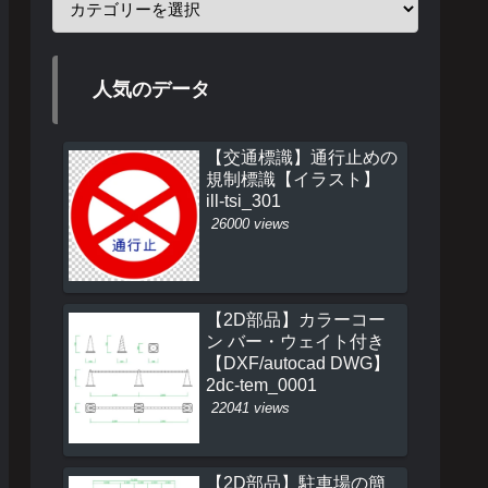
人気のデータ
【交通標識】通行止めの
規制標識【イラスト】
ill-tsi_301
26000 views
【2D部品】カラーコー
ン バー・ウェイト付き
【DXF/autocad DWG】
2dc-tem_0001
22041 views
【2D部品】駐車場の簡