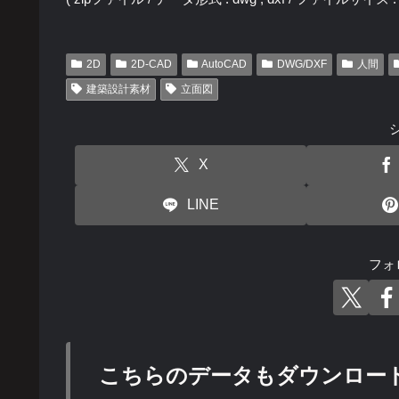
2D
2D-CAD
AutoCAD
DWG/DXF
人間
建築設計素材
立面図
X
LINE
フォ
こちらのデータもダウンロー