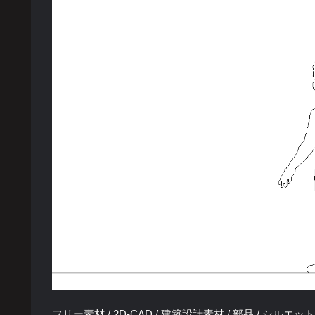
フリー素材 / 2D-CAD / 建築設計素材 / 部品 / シルエット 人間