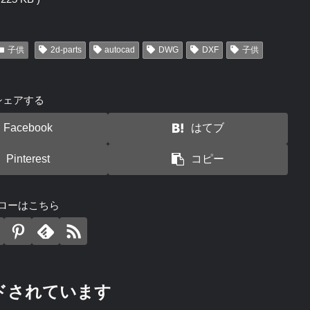
子供
2d-parts
autocad
DWG
DXF
子供
シェアする
Facebook
はてブ
Pinterest
コピー
ローはこちら
ドされています