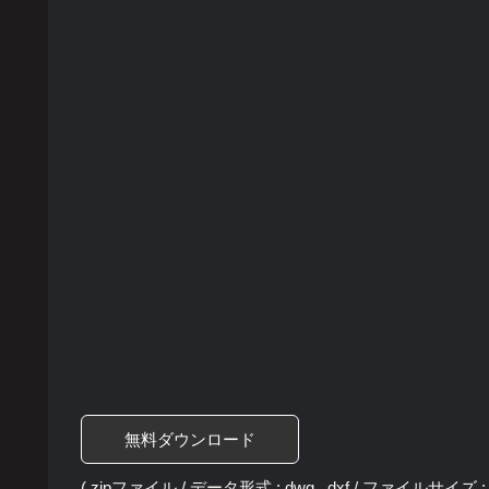
無料ダウンロード
( zipファイル / データ形式 : dwg , dxf / ファイルサイズ : 2