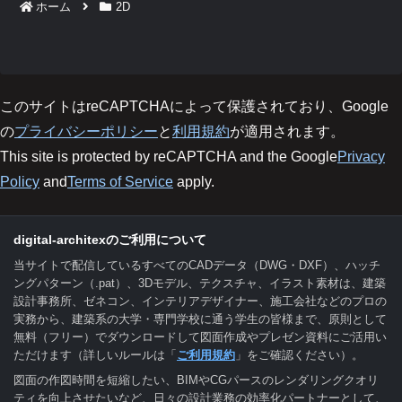
ホーム
2D
このサイトはreCAPTCHAによって保護されており、Google
の
プライバシーポリシー
と
利用規約
が適用されます。
This site is protected by reCAPTCHA and the Google
Privacy
Policy
and
Terms of Service
apply.
digital-architexのご利用について
当サイトで配信しているすべてのCADデータ（DWG・DXF）、ハッチ
ングパターン（.pat）、3Dモデル、テクスチャ、イラスト素材は、建築
設計事務所、ゼネコン、インテリアデザイナー、施工会社などのプロの
実務から、建築系の大学・専門学校に通う学生の皆様まで、原則として
無料（フリー）でダウンロードして図面作成やプレゼン資料にご活用い
ただけます（詳しいルールは「
ご利用規約
」をご確認ください）。
図面の作図時間を短縮したい、BIMやCGパースのレンダリングクオリ
ティを向上させたいなど、日々の設計業務の効率化パートナーとして、