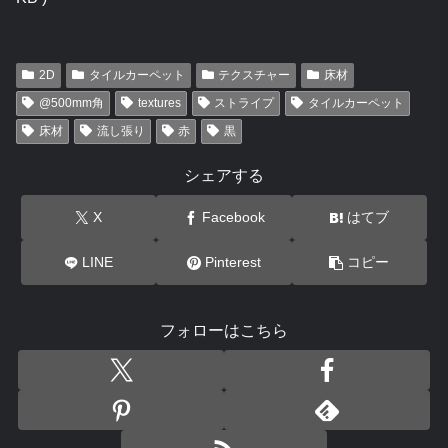
2D
タイルカーペット
テクスチャー
床材
@500mm角
textures
ストライプ
タイルカーペット
床材
流し張り
赤
黒
シェアする
X
Facebook
はてブ
LINE
Pinterest
コピー
フォローはこちら