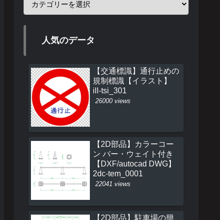
人気のデータ
【交通標識】通行止めの
規制標識【イラスト】
ill-tsi_301
26000 views
【2D部品】カラーコー
ン バー・ウェイト付き
【DXF/autocad DWG】
2dc-tem_0001
22041 views
【2D部品】駐車場の簡