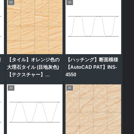
2D
2D
様
【タイル】オレンジ色の
【ハッチング】断面模様
大理石タイル (目地灰色)
【AutoCAD PAT】INS-
【テクスチャー】
4550
tile_0313
2D
2D