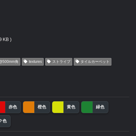
 KB )
@500mm角
textures
ストライプ
タイルカーペット
赤色
橙色
黄色
緑色
ク色