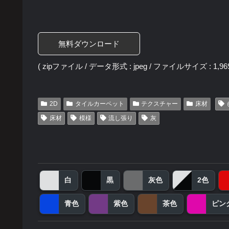
無料ダウンロード
( zipファイル / データ形式 : jpeg / ファイルサイズ : 1,969
2D
タイルカーペット
テクスチャー
床材
床材
模様
流し張り
灰
白
黒
灰色
2色
青色
紫色
茶色
ピン