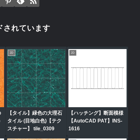
ドされています
2D
2D
の
【タイル】緑色の大理石
【ハッチング】断面模様
)
タイル (目地白色)【テク
【AutoCAD PAT】INS-
スチャー】 tile_0309
1616