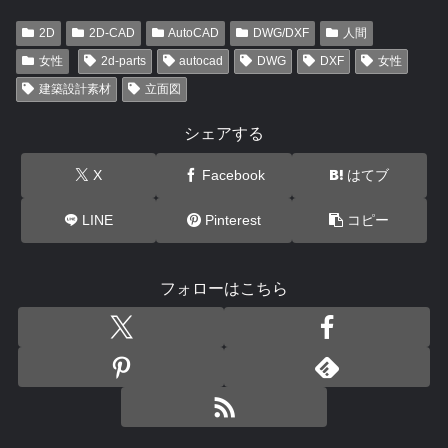
2D
2D-CAD
AutoCAD
DWG/DXF
人間
女性
2d-parts
autocad
DWG
DXF
女性
建築設計素材
立面図
シェアする
X
Facebook
はてブ
LINE
Pinterest
コピー
フォローはこちら