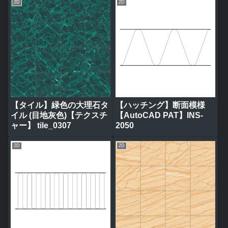
2D
2D
【タイル】緑色の大理石タ
【ハッチング】断面模様
イル (目地灰色)【テクスチ
【AutoCAD PAT】INS-
ャー】 tile_0307
2050
2D
2D