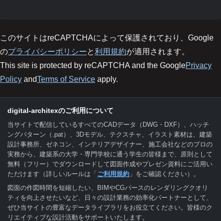
このサイトはreCAPTCHAによって保護されており、Google
の
プライバシーポリシー
と
利用規約
が適用されます。
This site is protected by reCAPTCHA and the Google
Privacy
Policy
and
Terms of Service
apply.
digital-architexのご利用について
当サイトで配信しているすべてのCADデータ（DWG・DXF）、ハッチ
ングパターン（.pat）、3Dモデル、テクスチャ、イラスト素材は、建築
設計事務所、ゼネコン、インテリアデザイナー、施工会社などのプロの
実務から、建築系の大学・専門学校に通う学生の皆様まで、原則として
無料（フリー）でダウンロードして図面作成やプレゼン資料にご活用い
ただけます（詳しいルールは「
ご利用規約
」をご確認ください）。
図面の作図時間を短縮したい、BIMやCGパースのレンダリングクオリ
ティを向上させたいなど、日々の設計業務の効率化パートナーとして、
ぜひ当サイトの豊富なデータライブラリをお役立てください。皆様のク
リエイティブな設計活動をサポートいたします。