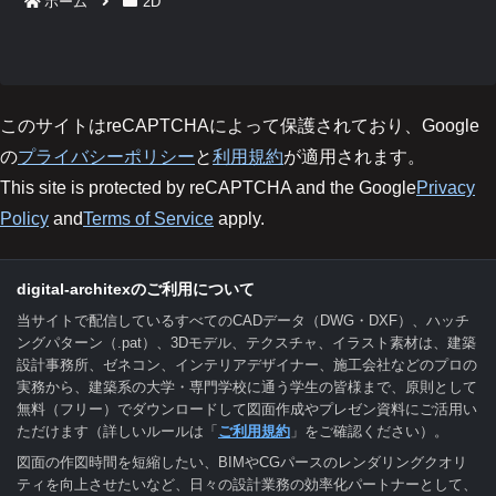
ホーム
2D
このサイトはreCAPTCHAによって保護されており、Google
の
プライバシーポリシー
と
利用規約
が適用されます。
This site is protected by reCAPTCHA and the Google
Privacy
Policy
and
Terms of Service
apply.
digital-architexのご利用について
当サイトで配信しているすべてのCADデータ（DWG・DXF）、ハッチ
ングパターン（.pat）、3Dモデル、テクスチャ、イラスト素材は、建築
設計事務所、ゼネコン、インテリアデザイナー、施工会社などのプロの
実務から、建築系の大学・専門学校に通う学生の皆様まで、原則として
無料（フリー）でダウンロードして図面作成やプレゼン資料にご活用い
ただけます（詳しいルールは「
ご利用規約
」をご確認ください）。
図面の作図時間を短縮したい、BIMやCGパースのレンダリングクオリ
ティを向上させたいなど、日々の設計業務の効率化パートナーとして、