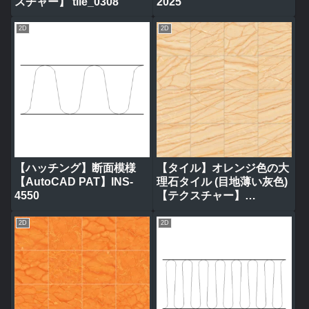
スチャー】 tile_0308
2025
2D
2D
【ハッチング】断面模様
【タイル】オレンジ色の大
【AutoCAD PAT】INS-
理石タイル (目地薄い灰色)
4550
【テクスチャー】
tile_0314
2D
2D