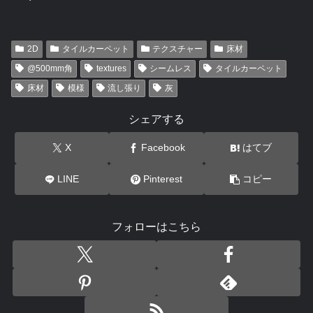
2D
タイルカーペット
テクスチャー
床材
@500mm角
textures
シームレス
タイルカーペット
床材
模様
流し張り
灰
シェアする
X
Facebook
はてブ
LINE
Pinterest
コピー
フォローはこちら