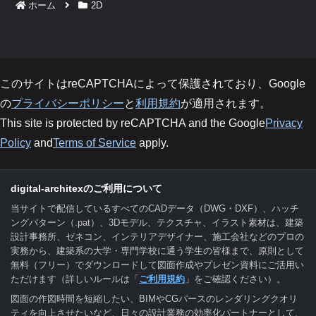
ホーム
2D
このサイトはreCAPTCHAによって保護されており、Google
の
プライバシーポリシー
と
利用規約
が適用されます。
This site is protected by reCAPTCHA and the Google
Privacy
Policy
and
Terms of Service
apply.
digital-architexのご利用について
当サイトで配信しているすべてのCADデータ（DWG・DXF）、ハッチ
ングパターン（.pat）、3Dモデル、テクスチャ、イラスト素材は、建築
設計事務所、ゼネコン、インテリアデザイナー、施工会社などのプロの
実務から、建築系の大学・専門学校に通う学生の皆様まで、原則として
無料（フリー）でダウンロードして図面作成やプレゼン資料にご活用い
ただけます（詳しいルールは「
ご利用規約
」をご確認ください）。
図面の作図時間を短縮したい、BIMやCGパースのレンダリングクオリ
ティを向上させたいなど、日々の設計業務の効率化パートナーとして、