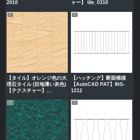
2010
ャー】 tile_0310
2D
2D
【タイル】オレンジ色の大
【ハッチング】断面模様
理石タイル (目地薄い灰色)
【AutoCAD PAT】INS-
【テクスチャー】
1212
tile_0314
2D
2D