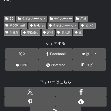
2D
タイルカーペット
テクスチャー
床材
@500mm角
textures
タイルカーペット
ピンク
単種類
市松張り
床材
無地調
紫
シェアする
X
Facebook
はてブ
LINE
Pinterest
コピー
フォローはこちら