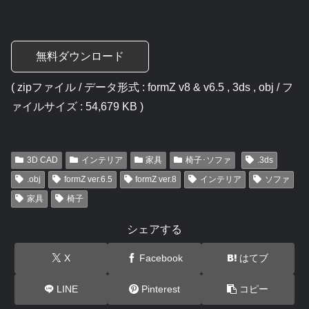
無料ダウンロード
( zipファイル / データ形式 : formZ v8 & v6.5 , 3ds , obj / フ
ァイルサイズ : 54,679 KB )
3D CAD
インテリア
家具
椅子･ソファ
.3ds
.obj
formZ ver.6.5
formZ ver.8
インテリア
ソファ
家具
椅子
シェアする
X
Facebook
はてブ
LINE
Pinterest
コピー