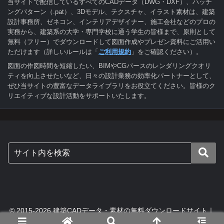
当サイトで配信しているすべてのCADデータ（DWG・DXF）、ハッチ
ングパターン（.pat）、3Dモデル、テクスチャ、イラスト素材は、建築
設計事務所、ゼネコン、インテリアデザイナー、施工会社などのプロの
実務から、建築系の大学・専門学校に通う学生の皆様まで、原則として
無料（フリー）でダウンロードして図面作成やプレゼン資料にご活用い
ただけます（詳しいルールは「
ご利用規約
」をご確認ください）。
図面の作図時間を短縮したい、BIMやCGパースのレンダリングクオリ
ティを向上させたいなど、日々の設計業務の効率化パートナーとして、
ぜひ当サイトの豊富なデータライブラリをお役立てください。皆様のク
リエイティブな設計活動をサポートいたします。
© 2015-2026 建築CADデータ・素材の無料ダウンロードサイト｜
digital-architex.