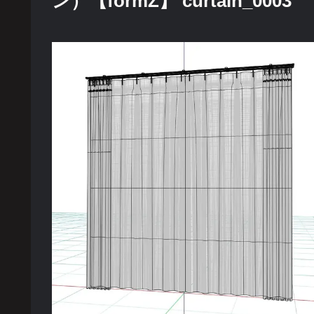
ン）【formZ】 curtain_0003