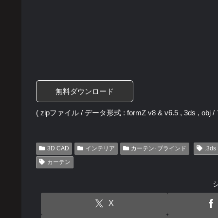
無料ダウンロード
( zipファイル / データ形式 : formZ v8 & v6.5 , 3ds , ob
3D CAD
インテリア
カーテン･ブラインド
.3ds
カーテン
X