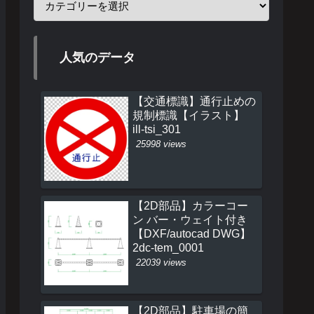
人気のデータ
【交通標識】通行止めの
規制標識【イラスト】
ill-tsi_301
25998 views
【2D部品】カラーコー
ン バー・ウェイト付き
【DXF/autocad DWG】
2dc-tem_0001
22039 views
【2D部品】駐車場の簡