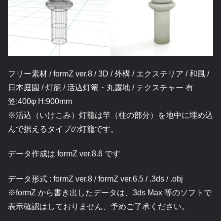
フリー素材 / formZ ver.8 / 3D / 外構 / エクステリア / 和風 /
日本庭園 / 灯籠 / 活込灯篭・丸露地 / テクスチャー 有
笠:400φ H:900mm
※活込（いけこみ）灯籠は竿（柱の部分）を地中に埋め込
んで据えるタイプの灯籠です。
データ作成は formZ ver.8.6 です
データ形式 : formZ ver.8 / formZ ver.6.5 / .3ds / .obj
※formZ から書き出したデータは、3ds Max 等のソフトで
表示確認はしておりません、予めご了承ください。