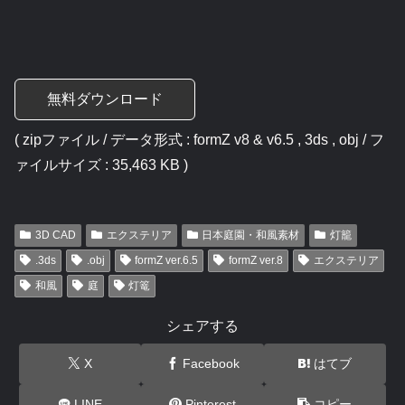
無料ダウンロード
( zipファイル / データ形式 : formZ v8 & v6.5 , 3ds , obj / フ
ァイルサイズ : 35,463 KB )
3D CAD
エクステリア
日本庭園・和風素材
灯籠
.3ds
.obj
formZ ver.6.5
formZ ver.8
エクステリア
和風
庭
灯篭
シェアする
X
Facebook
はてブ
LINE
Pinterest
コピー