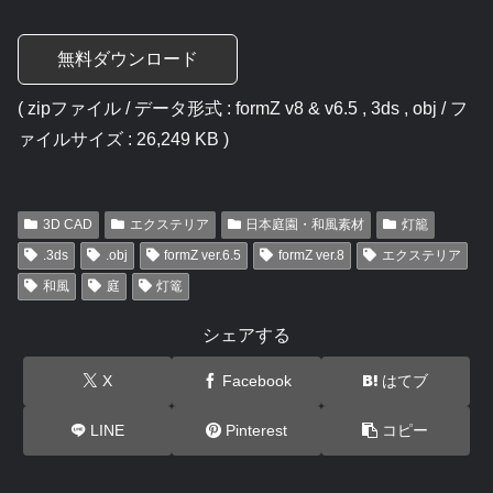
無料ダウンロード
( zipファイル / データ形式 : formZ v8 & v6.5 , 3ds , obj / フ
ァイルサイズ : 26,249 KB )
3D CAD
エクステリア
日本庭園・和風素材
灯籠
.3ds
.obj
formZ ver.6.5
formZ ver.8
エクステリア
和風
庭
灯篭
シェアする
X
Facebook
はてブ
LINE
Pinterest
コピー