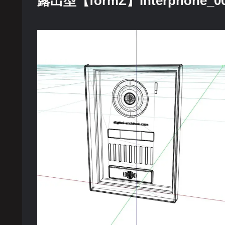
露出型【formZ】interphone_0