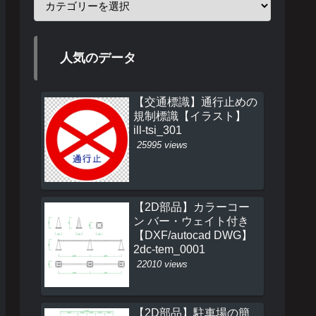
人気のデータ
【交通標識】通行止めの
規制標識【イラスト】
ill-tsi_301
25995 views
【2D部品】カラーコー
ン バー・ウェイト付き
【DXF/autocad DWG】
2dc-tem_0001
22010 views
【2D部品】駐車場の簡