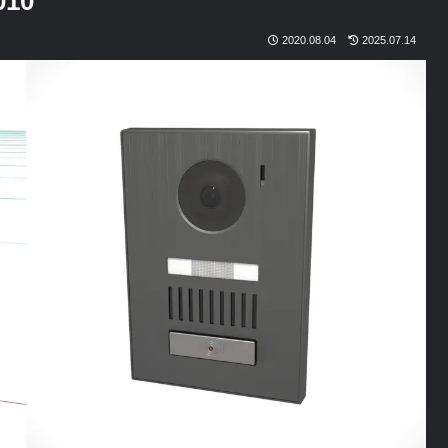
010
2020.08.04
2025.07.14