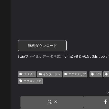
無料ダウンロード
( zipファイル / データ形式 : formZ v8 & v6.5 , 3ds , obj
3D CAD
インターホン
エクステリア
.3ds
エクステリア
X