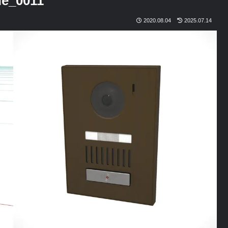
e_0011
2020.08.04
2025.07.14