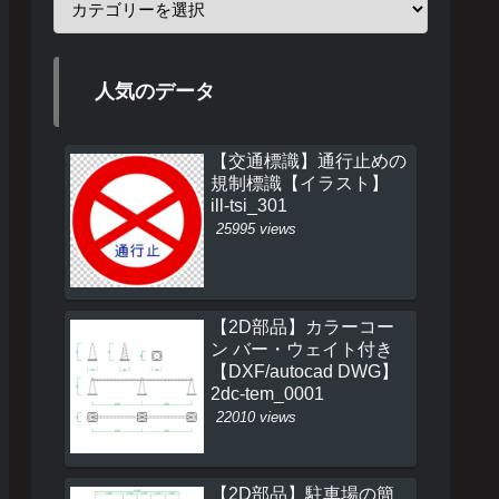
人気のデータ
【交通標識】通行止めの
規制標識【イラスト】
ill-tsi_301
25995 views
【2D部品】カラーコー
ン バー・ウェイト付き
【DXF/autocad DWG】
2dc-tem_0001
22010 views
【2D部品】駐車場の簡