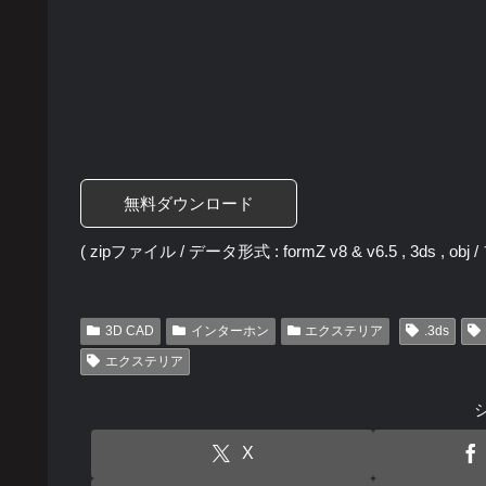
無料ダウンロード
( zipファイル / データ形式 : formZ v8 & v6.5 , 3ds , obj
3D CAD
インターホン
エクステリア
.3ds
エクステリア
X