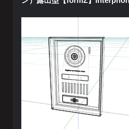
ン）露出型【formZ】interphon