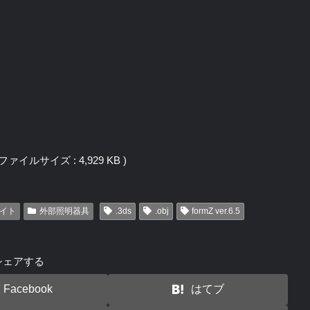
 / ファイルサイズ : 4,929 KB )
イト
外部照明器具
.3ds
.obj
formZ ver.6.5
シェアする
Facebook
はてブ