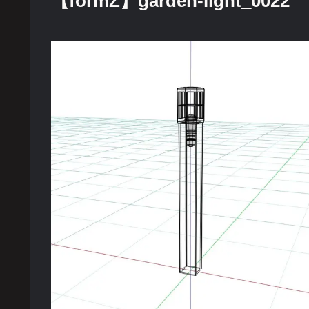
【formZ】garden-light_0022