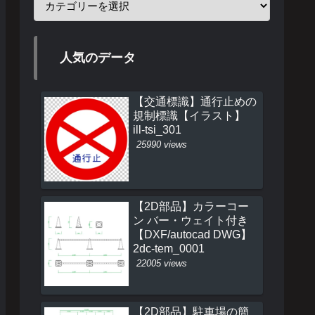
人気のデータ
【交通標識】通行止めの
規制標識【イラスト】
ill-tsi_301
25990 views
【2D部品】カラーコー
ン バー・ウェイト付き
【DXF/autocad DWG】
2dc-tem_0001
22005 views
【2D部品】駐車場の簡