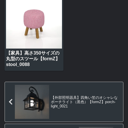
【家具】高さ350サイズの
丸型のスツール【formZ】
stool_0088
【外部照明器具】四角い笠のオシャレな
ポーチライト（黒色）【formZ】porch-
light_0021