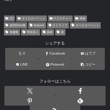
2D
タイルカーペット
テクスチャー
床材
@500mm角
textures
ストライプ
タイルカーペット
単種類
市松張り
床材
茶
シェアする
X
Facebook
はてブ
LINE
Pinterest
コピー
フォローはこちら