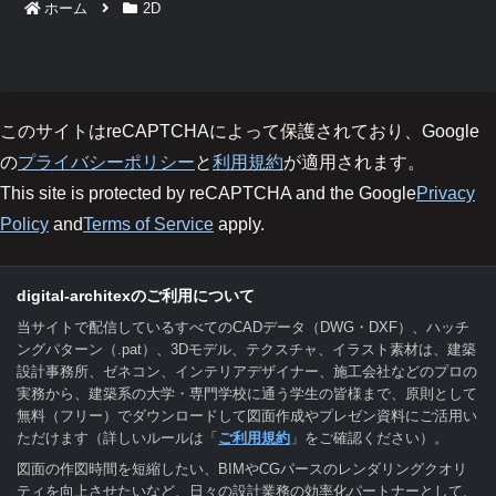
ホーム
2D
このサイトはreCAPTCHAによって保護されており、Google
の
プライバシーポリシー
と
利用規約
が適用されます。
This site is protected by reCAPTCHA and the Google
Privacy
Policy
and
Terms of Service
apply.
digital-architexのご利用について
当サイトで配信しているすべてのCADデータ（DWG・DXF）、ハッチ
ングパターン（.pat）、3Dモデル、テクスチャ、イラスト素材は、建築
設計事務所、ゼネコン、インテリアデザイナー、施工会社などのプロの
実務から、建築系の大学・専門学校に通う学生の皆様まで、原則として
無料（フリー）でダウンロードして図面作成やプレゼン資料にご活用い
ただけます（詳しいルールは「
ご利用規約
」をご確認ください）。
図面の作図時間を短縮したい、BIMやCGパースのレンダリングクオリ
ティを向上させたいなど、日々の設計業務の効率化パートナーとして、