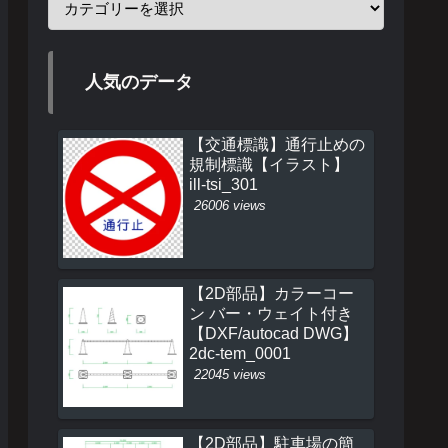
人気のデータ
【交通標識】通行止めの
規制標識【イラスト】
ill-tsi_301
26006 views
【2D部品】カラーコー
ン バー・ウェイト付き
【DXF/autocad DWG】
2dc-tem_0001
22045 views
【2D部品】駐車場の簡