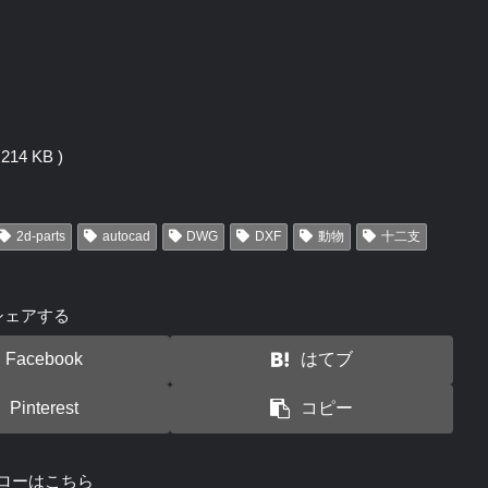
14 KB )
2d-parts
autocad
DWG
DXF
動物
十二支
シェアする
Facebook
はてブ
Pinterest
コピー
ローはこちら