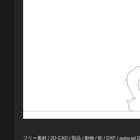
フリー素材 / 2D-CAD / 部品 / 動物 / 蛇 / DXF / autocad