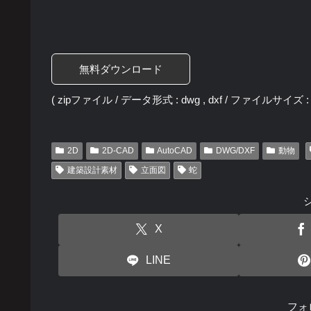
無料ダウンロード
( zipファイル / データ形式 : dwg , dxf / ファイルサイズ : 2
2D
2D-CAD
AutoCAD
DWG/DXF
動物
建築設計素材
立面図
蛇
X
LINE
フォ