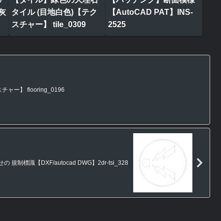
灰
タイル (目地白色)【テク
【AutoCAD PAT】INS-
スチャー】 tile_0309
2525
】 flooring_0196
規制標識【DXF/autocad DWG】2dr-tsi_328