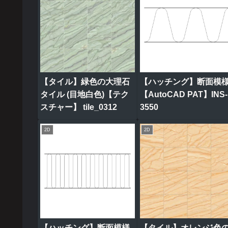
【タイル】緑色の大理石
【ハッチング】断面模
タイル (目地白色)【テク
【AutoCAD PAT】INS-
スチャー】 tile_0312
3550
2D
2D
【ハッチング】断面模様
【タイル】オレンジ色