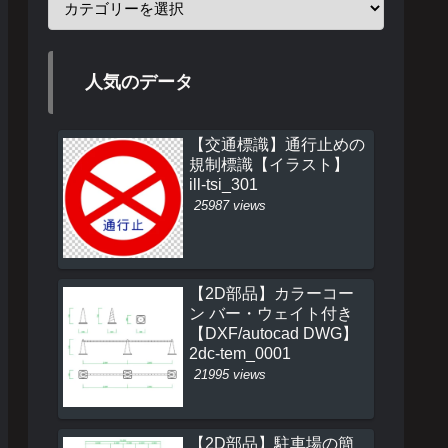
人気のデータ
【交通標識】通行止めの
規制標識【イラスト】
ill-tsi_301
25987 views
【2D部品】カラーコー
ン バー・ウェイト付き
【DXF/autocad DWG】
2dc-tem_0001
21995 views
【2D部品】駐車場の簡