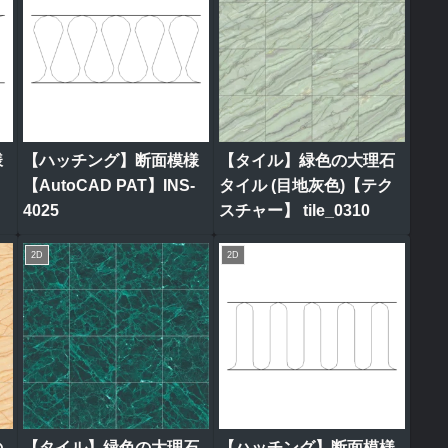
様
【ハッチング】断面模様
【タイル】緑色の大理石
【AutoCAD PAT】INS-
タイル (目地灰色)【テク
4025
スチャー】 tile_0310
2D
2D
の
【タイル】緑色の大理石
【ハッチング】断面模様