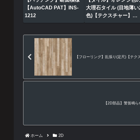
【AutoCAD PAT】INS-
大理石タイル (目地薄い
1212
色)【テクスチャー】
tile_0314
【フローリング】乱張り(定尺)【テクスチャー
【2D部品】警笛鳴らせの 
ホーム
2D