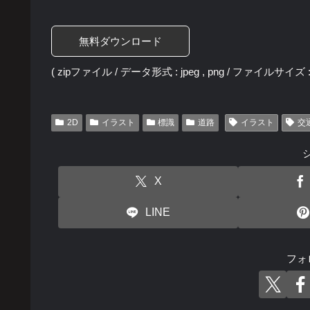
無料ダウンロード
( zipファイル / データ形式 : jpeg , png / ファイルサイズ : 
2D
イラスト
標識
道路
イラスト
交
X
LINE
フォ