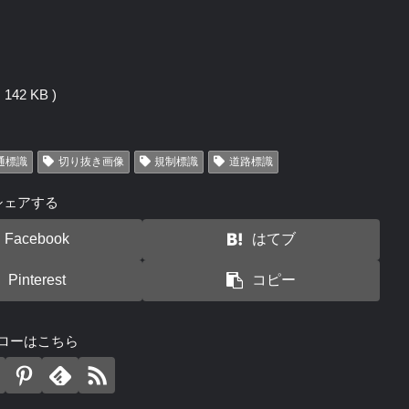
142 KB )
通標識
切り抜き画像
規制標識
道路標識
シェアする
Facebook
はてブ
Pinterest
コピー
ローはこちら