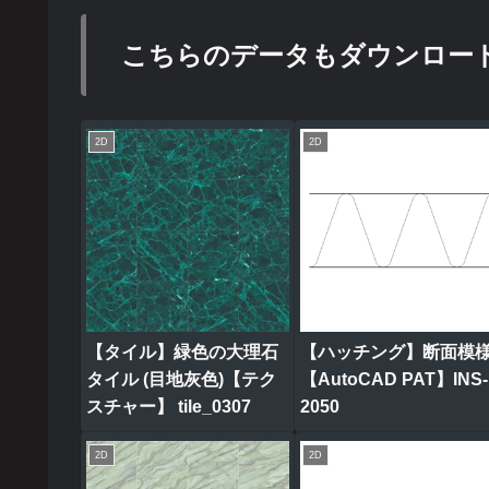
こちらのデータもダウンロー
2D
2D
【タイル】緑色の大理石
【ハッチング】断面模
タイル (目地灰色)【テク
【AutoCAD PAT】INS-
スチャー】 tile_0307
2050
2D
2D