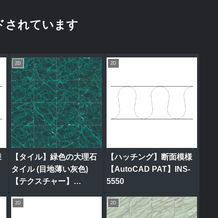
ドされています
2D
2D
様
【タイル】緑色の大理石
【ハッチング】断面模様
タイル (目地薄い灰色)
【AutoCAD PAT】INS-
【テクスチャー】
5550
tile_0308
2D
2D