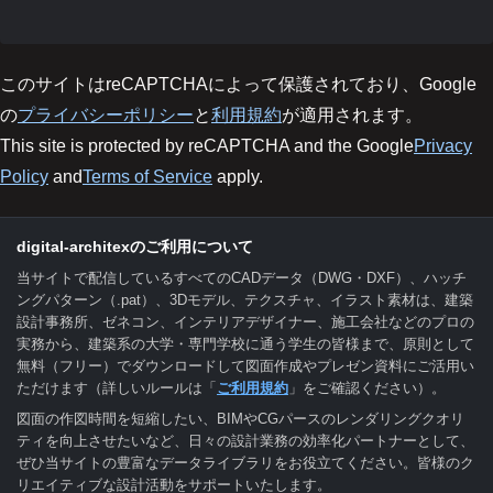
このサイトはreCAPTCHAによって保護されており、Google
の
プライバシーポリシー
と
利用規約
が適用されます。
This site is protected by reCAPTCHA and the Google
Privacy
Policy
and
Terms of Service
apply.
digital-architexのご利用について
当サイトで配信しているすべてのCADデータ（DWG・DXF）、ハッチ
ングパターン（.pat）、3Dモデル、テクスチャ、イラスト素材は、建築
設計事務所、ゼネコン、インテリアデザイナー、施工会社などのプロの
実務から、建築系の大学・専門学校に通う学生の皆様まで、原則として
無料（フリー）でダウンロードして図面作成やプレゼン資料にご活用い
ただけます（詳しいルールは「
ご利用規約
」をご確認ください）。
図面の作図時間を短縮したい、BIMやCGパースのレンダリングクオリ
ティを向上させたいなど、日々の設計業務の効率化パートナーとして、
ぜひ当サイトの豊富なデータライブラリをお役立てください。皆様のク
リエイティブな設計活動をサポートいたします。