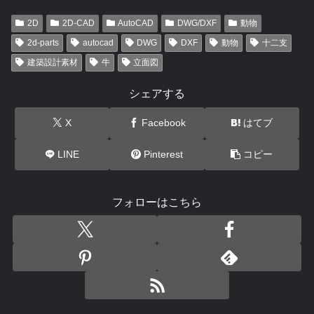
2D
2D-CAD
AutoCAD
DWG/DXF
動物
2d-parts
autocad
DWG
DXF
動物
十二支
建築設計素材
牛
立面図
シェアする
X
Facebook
はてブ
LINE
Pinterest
コピー
フォローはこちら