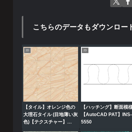
こちらのデータもダウンロー
2D
2D
【タイル】オレンジ色の
【ハッチング】断面模
大理石タイル (目地薄い灰
【AutoCAD PAT】INS-
色)【テクスチャー】
5550
tile_0317