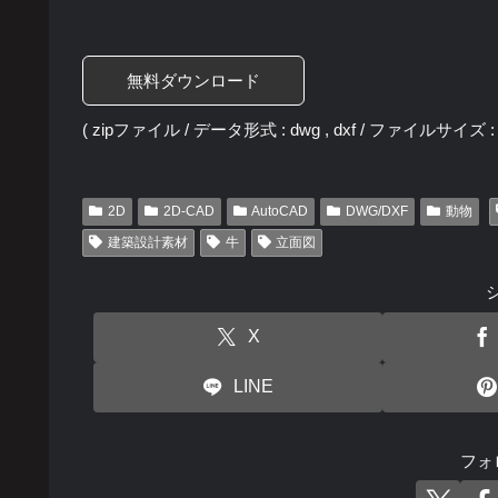
無料ダウンロード
( zipファイル / データ形式 : dwg , dxf / ファイルサイズ : 2
2D
2D-CAD
AutoCAD
DWG/DXF
動物
建築設計素材
牛
立面図
X
LINE
フォ