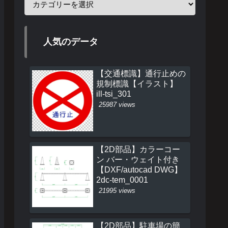
人気のデータ
【交通標識】通行止めの
規制標識【イラスト】
ill-tsi_301
25987 views
【2D部品】カラーコー
ン バー・ウェイト付き
【DXF/autocad DWG】
2dc-tem_0001
21995 views
【2D部品】駐車場の簡