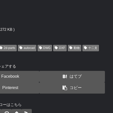
72 KB )
2d-parts
autocad
DWG
DXF
動物
十二支
シェアする
Facebook
はてブ
Pinterest
コピー
ローはこちら