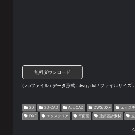
無料ダウンロード
( zipファイル / データ形式 : dwg , dxf / ファイルサイズ : 4
2D
2D-CAD
AutoCAD
DWG/DXF
エクス
DXF
エクステリア
平面図
建築設計素材
立