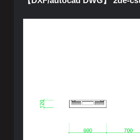
【DXF/autocad DWG】 2de-cst