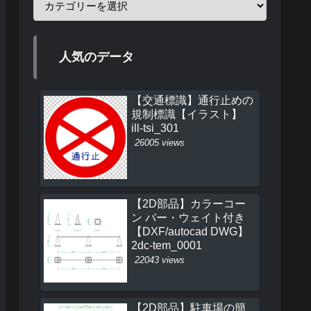
人気のデータ
【交通標識】通行止めの
規制標識【イラスト】
ill-tsi_301
26005 views
【2D部品】カラーコー
ン バー・ウェイト付き
【DXF/autocad DWG】
2dc-tem_0001
22043 views
【2D部品】駐車場の簡