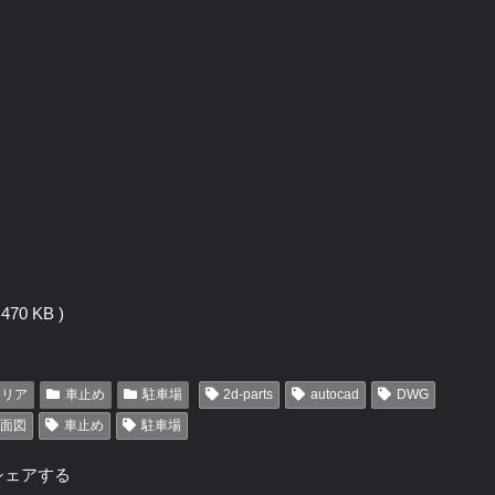
70 KB )
テリア
車止め
駐車場
2d-parts
autocad
DWG
面図
車止め
駐車場
シェアする