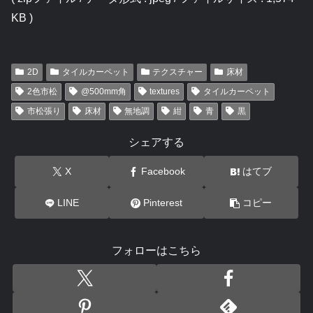
KB )
2D
タイルカーペット
テクスチャー
床材
2色市松
@500mm角
textures
タイルカーペット
市松張り
床材
無地調
紺
青
黒
シェアする
X
Facebook
はてブ
LINE
Pinterest
コピー
フォローはこちら