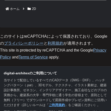
ホーム
2D
このサイトはreCAPTCHAによって保護されており、Google
の
プライバシーポリシー
と
利用規約
が適用されます。
This site is protected by reCAPTCHA and the Google
Privacy
Policy
and
Terms of Service
apply.
digital-architexのご利用について
当サイトで配信しているすべてのCADデータ（DWG・DXF）、ハッチ
ングパターン（.pat）、3Dモデル、テクスチャ、イラスト素材は、建築
設計事務所、ゼネコン、インテリアデザイナー、施工会社などのプロの
実務から、建築系の大学・専門学校に通う学生の皆様まで、原則として
無料（フリー）でダウンロードして図面作成やプレゼン資料にご活用い
ただけます（詳しいルールは「
ご利用規約
」をご確認ください）。