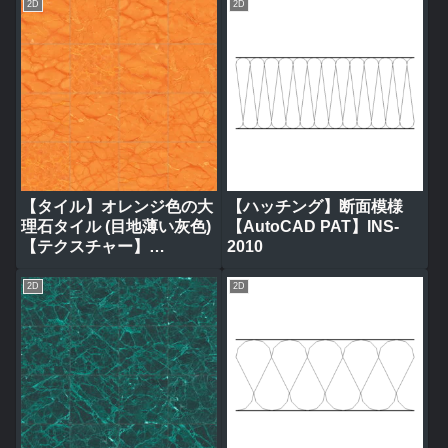
2D
2D
【タイル】オレンジ色の大
【ハッチング】断面模様
理石タイル (目地薄い灰色)
【AutoCAD PAT】INS-
【テクスチャー】
2010
tile_0320
2D
2D