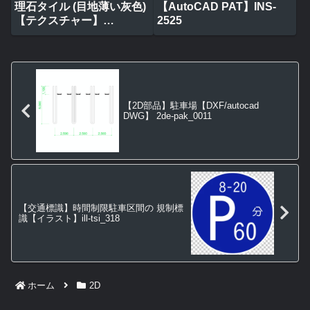
理石タイル (目地薄い灰色)
【AutoCAD PAT】INS-
【テクスチャー】
2525
tile_0314
【2D部品】駐車場【DXF/autocad
DWG】 2de-pak_0011
【交通標識】時間制限駐車区間の 規制標
識【イラスト】ill-tsi_318
ホーム
2D