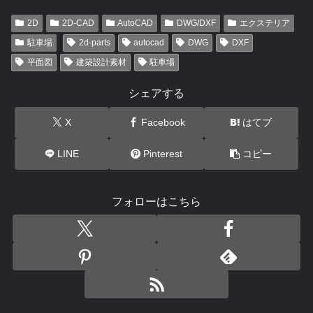
2D
2D-CAD
AutoCAD
DWG/DXF
エクステリア
駐車場
2d-parts
autocad
DWG
DXF
平面図
建築設計素材
駐車場
シェアする
X
Facebook
はてブ
LINE
Pinterest
コピー
フォローはこちら