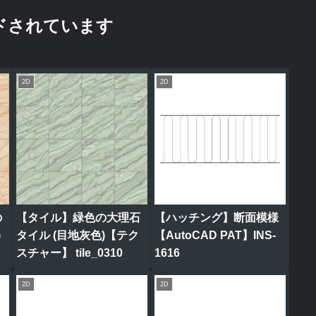
ドされています
2D
2D
の
【タイル】緑色の大理石
【ハッチング】断面模様
)
タイル (目地灰色)【テク
【AutoCAD PAT】INS-
スチャー】 tile_0310
1616
2D
2D