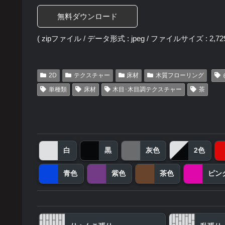
無料ダウンロード
( zipファイル / データ形式 : jpeg / ファイルサイズ : 2,729
2D
テクスチャー
床材
木質フローリング
単種類
床材
木目･木目調テクスチャー
茶
白
黒
灰色
2色
青色
紫色
茶色
ピン