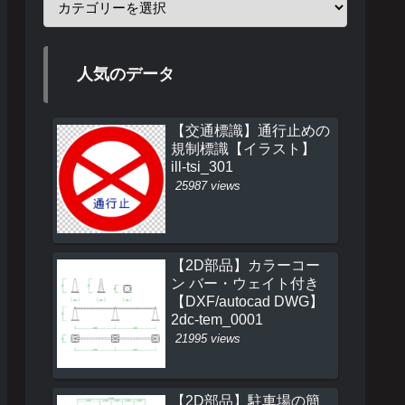
人気のデータ
【交通標識】通行止めの
規制標識【イラスト】
ill-tsi_301
25987 views
【2D部品】カラーコー
ン バー・ウェイト付き
【DXF/autocad DWG】
2dc-tem_0001
21995 views
【2D部品】駐車場の簡