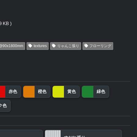
 KB )
@90x1800mm
textures
りゃんこ張り
フローリング
赤色
橙色
黄色
緑色
ク色