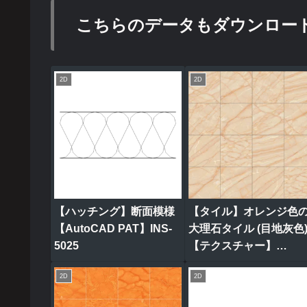
こちらのデータもダウンロー
2D
2D
【ハッチング】断面模様
【タイル】オレンジ色
【AutoCAD PAT】INS-
大理石タイル (目地灰色
5025
【テクスチャー】
tile_0316
2D
2D