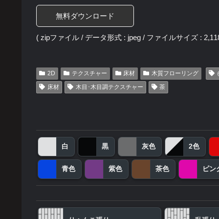
無料ダウンロード
( zipファイル / データ形式 : jpeg / ファイルサイズ : 2,118
2D
テクスチャー
床材
木質フローリング
床材
木目･木目調テクスチャー
茶
白
黒
灰色
2色
青色
紫色
茶色
ピン