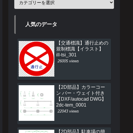
人気のデータ
【交通標識】通行止めの
規制標識【イラスト】
ill-tsi_301
26005 views
【2D部品】カラーコー
ン バー・ウェイト付き
【DXF/autocad DWG】
2dc-tem_0001
22043 views
【2D部品】駐車場の簡