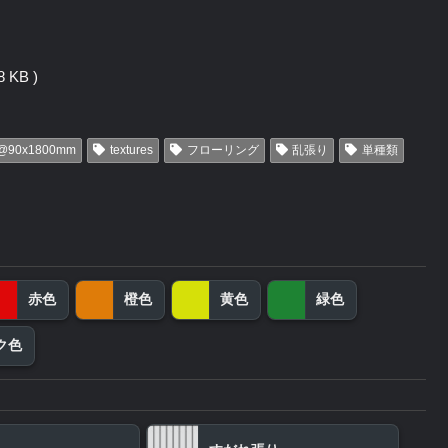
 KB )
@90x1800mm
textures
フローリング
乱張り
単種類
赤色
橙色
黄色
緑色
ク色