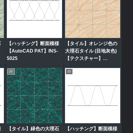
石
【ハッチング】断面模様
【タイル】オレンジ色の
ク
【AutoCAD PAT】INS-
大理石タイル (目地灰色)
5025
【テクスチャー】
tile_0316
2D
2D
様
【タイル】緑色の大理石
【ハッチング】断面模様