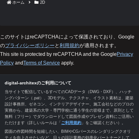
ホーム
2D
このサイトはreCAPTCHAによって保護されており、Google
の
プライバシーポリシー
と
利用規約
が適用されます。
This site is protected by reCAPTCHA and the Google
Privacy
Policy
and
Terms of Service
apply.
digital-architexのご利用について
当サイトで配信しているすべてのCADデータ（DWG・DXF）、ハッチ
ングパターン（.pat）、3Dモデル、テクスチャ、イラスト素材は、建築
設計事務所、ゼネコン、インテリアデザイナー、施工会社などのプロの
実務から、建築系の大学・専門学校に通う学生の皆様まで、原則として
無料（フリー）でダウンロードして図面作成やプレゼン資料にご活用い
ただけます（詳しいルールは「
ご利用規約
」をご確認ください）。
図面の作図時間を短縮したい、BIMやCGパースのレンダリングクオリ
ティを向上させたいなど、日々の設計業務の効率化パートナーとして、