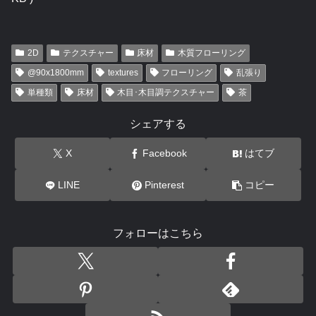
2D
テクスチャー
床材
木質フローリング
@90x1800mm
textures
フローリング
乱張り
単種類
床材
木目･木目調テクスチャー
茶
シェアする
X
Facebook
はてブ
LINE
Pinterest
コピー
フォローはこちら