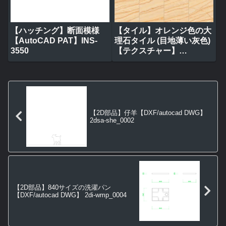
【ハッチング】断面模様
【タイル】オレンジ色の大
【AutoCAD PAT】INS-
理石タイル (目地薄い灰色)
3550
【テクスチャー】
tile_0314
【2D部品】仔羊【DXF/autocad DWG】
2dsa-she_0002
【2D部品】840サイズの洗濯パン
【DXF/autocad DWG】 2di-wmp_0004