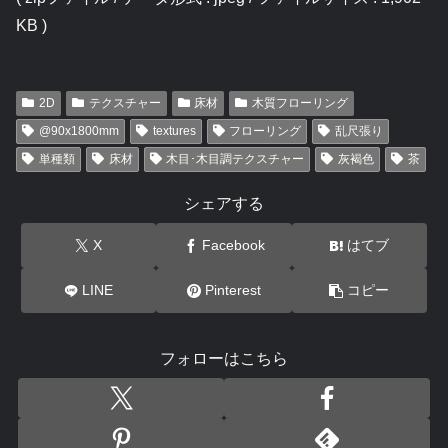
KB )
2D
テクスチャー
床材
木質フローリング
@90x1800mm
textures
フローリング
乱尺張り
単種類
床材
木目･木目調テクスチャー
灰褐色
茶
シェアする
X
Facebook
はてブ
LINE
Pinterest
コピー
フォローはこちら