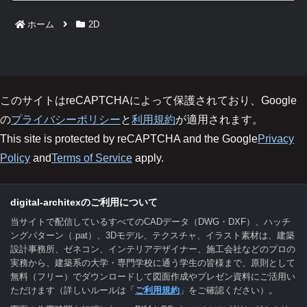
ホーム
2D
このサイトはreCAPTCHAによって保護されており、Google
の
プライバシーポリシー
と
利用規約
が適用されます。
This site is protected by reCAPTCHA and the Google
Privacy
Policy
and
Terms of Service
apply.
digital-architexのご利用について
当サイトで配信しているすべてのCADデータ（DWG・DXF）、ハッチ
ングパターン（.pat）、3Dモデル、テクスチャ、イラスト素材は、建築
設計事務所、ゼネコン、インテリアデザイナー、施工会社などのプロの
実務から、建築系の大学・専門学校に通う学生の皆様まで、原則として
無料（フリー）でダウンロードして図面作成やプレゼン資料にご活用い
ただけます（詳しいルールは「
ご利用規約
」をご確認ください）。