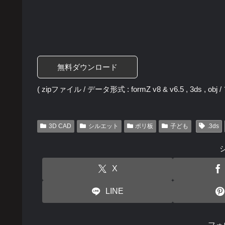
無料ダウンロード
( zipファイル / データ形式 : formZ v8 & v6.5 , 3ds , ob
3D CAD
シルエット
ポリ板
子ども
.3ds
X
LINE
フォ