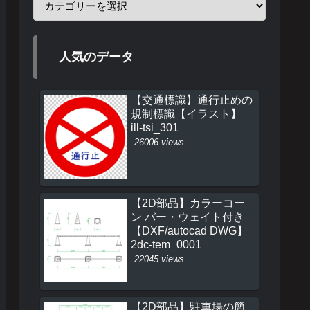
人気のデータ
【交通標識】通行止めの
規制標識【イラスト】
ill-tsi_301
26006 views
【2D部品】カラーコー
ン バー・ウェイト付き
【DXF/autocad DWG】
2dc-tem_0001
22045 views
【2D部品】駐車場の簡