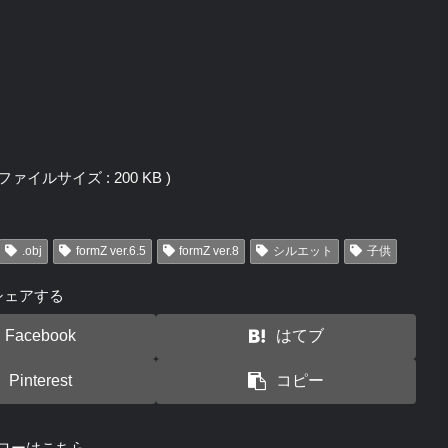
j / ファイルサイズ : 200 KB )
.obj
formZ ver.6.5
formZ ver.8
シルエット
子供
シェアする
Facebook
はてブ
Pinterest
コピー
ローはこちら