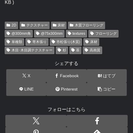
KB )
2D
テクスチャー
床材
木質フローリング
@300mm角
@75x300mm
textures
フローリング
単種類
寄木張り
市松張り(木質)
床材
木目･木目調テクスチャー
杉
茶
高画質
シェアする
X
Facebook
はてブ
LINE
Pinterest
コピー
フォローはこちら