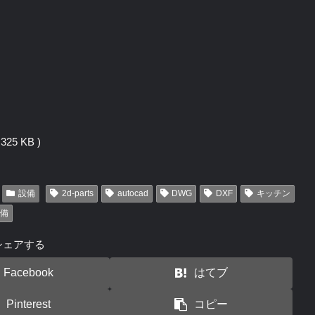
25 KB )
設備
2d-parts
autocad
DWG
DXF
キッチン
備
シェアする
Facebook
はてブ
Pinterest
コピー