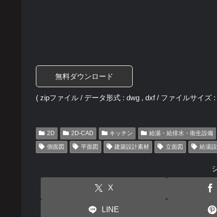
無料ダウンロード
( zipファイル / データ形式 : dwg , dxf / ファイルサイズ : 3
2D
2D-CAD
キッチン
給湯・給排水・衛生設備
側面図
平面図
建築設計素材
立面図
給湯設
X
LINE