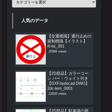
人気のデータ
【交通標識】通行止めの
規制標識【イラスト】
ill-tsi_301
25996 views
【2D部品】カラーコー
ン バー・ウェイト付き
【DXF/autocad DWG】
2dc-tem_0001
22020 views
【2D部品】駐車場の簡