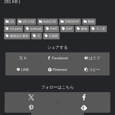
281 KB )
2D
2D-CAD
AutoCAD
DWG/DXF
動物
2d-parts
autocad
DWG
DXF
動物
十二支
建築設計素材
犬
立面図
シェアする
X
Facebook
はてブ
LINE
Pinterest
コピー
フォローはこちら