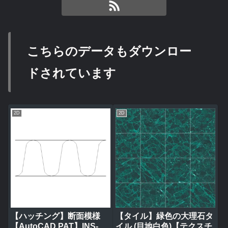
こちらのデータもダウンロー
ドされています
2D
2D
【ハッチング】断面模様
【タイル】緑色の大理石タ
【AutoCAD PAT】INS-
イル (目地白色)【テクスチ