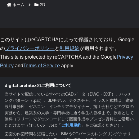
ホーム
2D
このサイトはreCAPTCHAによって保護されており、Google
の
プライバシーポリシー
と
利用規約
が適用されます。
This site is protected by reCAPTCHA and the Google
Privacy
Policy
and
Terms of Service
apply.
digital-architexのご利用について
当サイトで配信しているすべてのCADデータ（DWG・DXF）、ハッチ
ングパターン（.pat）、3Dモデル、テクスチャ、イラスト素材は、建築
設計事務所、ゼネコン、インテリアデザイナー、施工会社などのプロの
実務から、建築系の大学・専門学校に通う学生の皆様まで、原則として
無料（フリー）でダウンロードして図面作成やプレゼン資料にご活用い
ただけます（詳しいルールは「
ご利用規約
」をご確認ください）。
図面の作図時間を短縮したい、BIMやCGパースのレンダリングクオリ