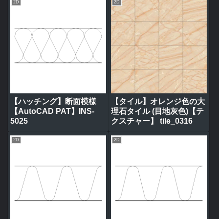
2D
2D
【ハッチング】断面模様
【タイル】オレンジ色の大
【AutoCAD PAT】INS-
理石タイル (目地灰色)【テ
5025
クスチャー】 tile_0316
2D
2D