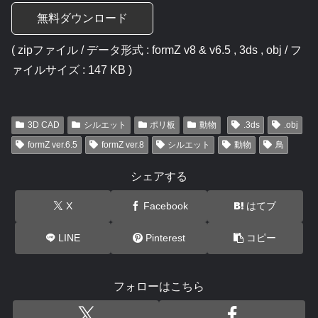
無料ダウンロード
( zipファイル / データ形式 : formZ v8 & v6.5 , 3ds , obj / フ
ァイルサイズ : 147 KB )
3D CAD
シルエット
ポリ板
動物
.3ds
.obj
formZ ver.6.5
formZ ver.8
シルエット
動物
鳥
シェアする
X
Facebook
はてブ
LINE
Pinterest
コピー
フォローはこちら