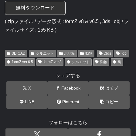
無料ダウンロード
( zipファイル / データ形式 : formZ v8 & v6.5 , 3ds , obj / フ
ァイルサイズ : 155 KB )
3D CAD
シルエット
ポリ板
動物
.3ds
.obj
formZ ver.6.5
formZ ver.8
シルエット
動物
鳥
シェアする
X
Facebook
はてブ
LINE
Pinterest
コピー
フォローはこちら