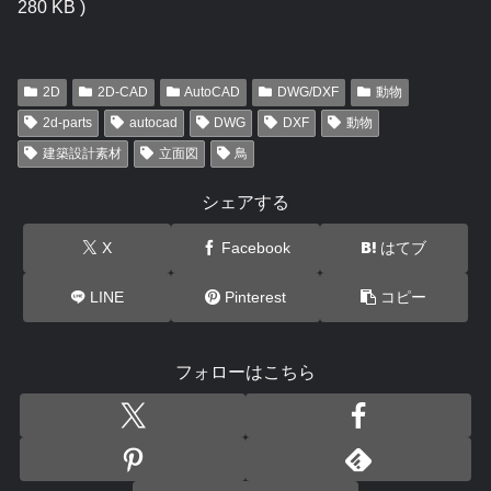
280 KB )
2D
2D-CAD
AutoCAD
DWG/DXF
動物
2d-parts
autocad
DWG
DXF
動物
建築設計素材
立面図
鳥
シェアする
X
Facebook
はてブ
LINE
Pinterest
コピー
フォローはこちら