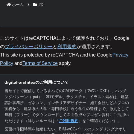
ホーム
2D
このサイトはreCAPTCHAによって保護されており、Google
の
プライバシーポリシー
と
利用規約
が適用されます。
This site is protected by reCAPTCHA and the Google
Privacy
Policy
and
Terms of Service
apply.
digital-architexのご利用について
当サイトで配信しているすべてのCADデータ（DWG・DXF）、ハッチ
ングパターン（.pat）、3Dモデル、テクスチャ、イラスト素材は、建築
設計事務所、ゼネコン、インテリアデザイナー、施工会社などのプロの
実務から、建築系の大学・専門学校に通う学生の皆様まで、原則として
無料（フリー）でダウンロードして図面作成やプレゼン資料にご活用い
ただけます（詳しいルールは「
ご利用規約
」をご確認ください）。
図面の作図時間を短縮したい、BIMやCGパースのレンダリングクオリ