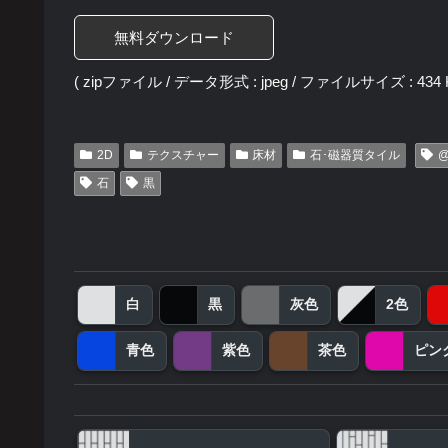
無料ダウンロード
( zipファイル / データ形式 : jpeg / ファイルサイズ : 434 K
2D
テクスチャー
床材
石･磁器質タイル
@
石
黒
白
黒
灰色
2色
青色
紫色
茶色
ピン