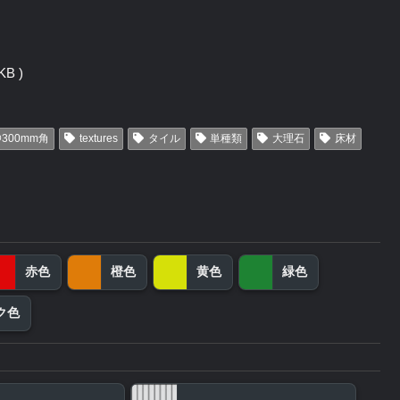
B )
300mm角
textures
タイル
単種類
大理石
床材
赤色
橙色
黄色
緑色
ク色