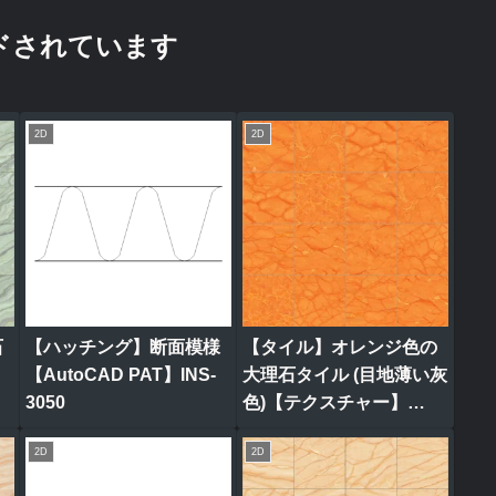
ドされています
2D
2D
石
【ハッチング】断面模様
【タイル】オレンジ色の
ク
【AutoCAD PAT】INS-
大理石タイル (目地薄い灰
3050
色)【テクスチャー】
tile_0320
2D
2D