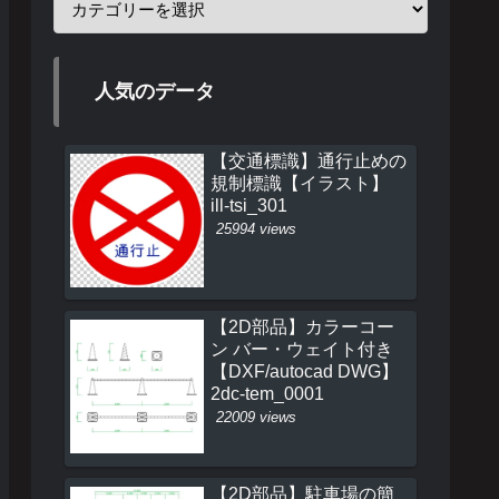
人気のデータ
【交通標識】通行止めの
規制標識【イラスト】
ill-tsi_301
25994 views
【2D部品】カラーコー
ン バー・ウェイト付き
【DXF/autocad DWG】
2dc-tem_0001
22009 views
【2D部品】駐車場の簡