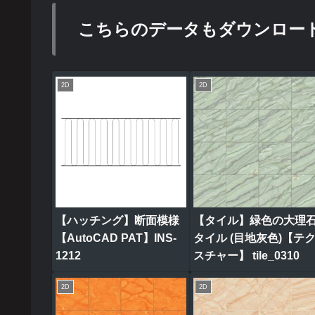
こちらのデータもダウンロー
2D
2D
【ハッチング】断面模様
【タイル】緑色の大理
【AutoCAD PAT】INS-
タイル (目地灰色)【テ
1212
スチャー】 tile_0310
2D
2D