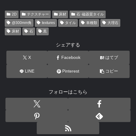
2D
テクスチャー
床材
石･磁器質タイル
@300mm角
textures
タイル
単種類
大理石
床材
石
黒
シェアする
X
Facebook
はてブ
LINE
Pinterest
コピー
フォローはこちら