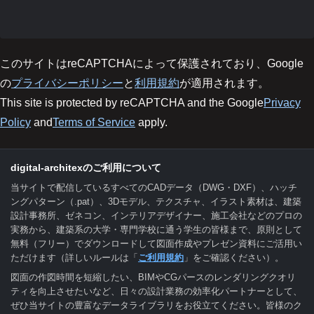
このサイトはreCAPTCHAによって保護されており、Google
の
プライバシーポリシー
と
利用規約
が適用されます。
This site is protected by reCAPTCHA and the Google
Privacy
Policy
and
Terms of Service
apply.
digital-architexのご利用について
当サイトで配信しているすべてのCADデータ（DWG・DXF）、ハッチ
ングパターン（.pat）、3Dモデル、テクスチャ、イラスト素材は、建築
設計事務所、ゼネコン、インテリアデザイナー、施工会社などのプロの
実務から、建築系の大学・専門学校に通う学生の皆様まで、原則として
無料（フリー）でダウンロードして図面作成やプレゼン資料にご活用い
ただけます（詳しいルールは「
ご利用規約
」をご確認ください）。
図面の作図時間を短縮したい、BIMやCGパースのレンダリングクオリ
ティを向上させたいなど、日々の設計業務の効率化パートナーとして、
ぜひ当サイトの豊富なデータライブラリをお役立てください。皆様のク