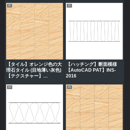
2D
2D
【タイル】オレンジ色の大
【ハッチング】断面模様
理石タイル (目地薄い灰色)
【AutoCAD PAT】INS-
【テクスチャー】
2016
tile_0314
2D
2D