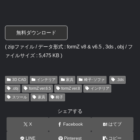
無料ダウンロード
( zipファイル / データ形式 : formZ v8 & v6.5 , 3ds , obj / フ
ァイルサイズ : 5,475 KB )
3D CAD
インテリア
家具
椅子･ソファ
.3ds
.obj
formZ ver.6.5
formZ ver.8
インテリア
スツール
家具
椅子
シェアする
X
Facebook
はてブ
LINE
Pinterest
コピー