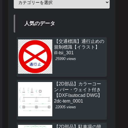
人気のデータ
【交通標識】通行止めの
規制標識【イラスト】
ill-tsi_301
25990 views
【2D部品】カラーコー
ン バー・ウェイト付き
【DXF/autocad DWG】
2dc-tem_0001
22005 views
【2D部品】駐車場の簡