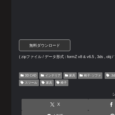
無料ダウンロード
( zipファイル / データ形式 : formZ v8 & v6.5 , 3ds , obj
3D CAD
インテリア
家具
椅子･ソファ
.3
スツール
家具
椅子
X